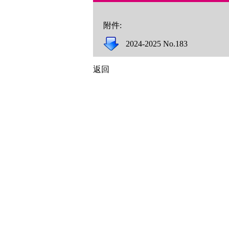
附件:
2024-2025 No.183
返回