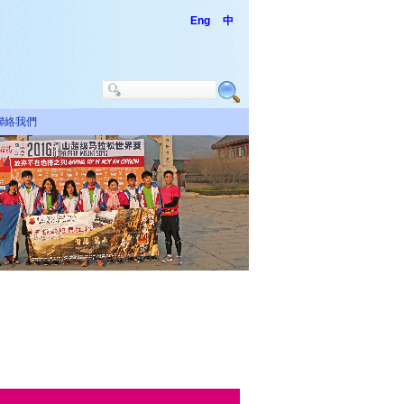
Eng
中
聯絡我們