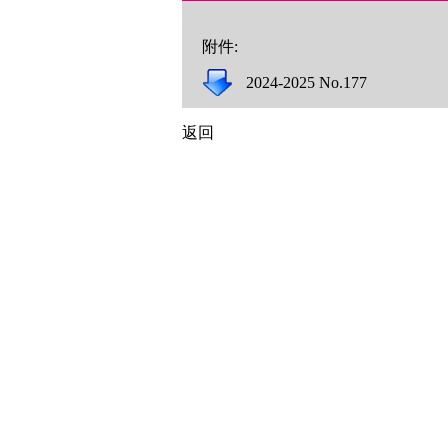
附件:
2024-2025 No.177
返回