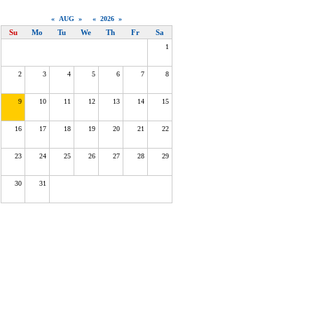
«
AUG
»
«
2026
»
Su
Mo
Tu
We
Th
Fr
Sa
1
2
3
4
5
6
7
8
9
10
11
12
13
14
15
16
17
18
19
20
21
22
23
24
25
26
27
28
29
30
31